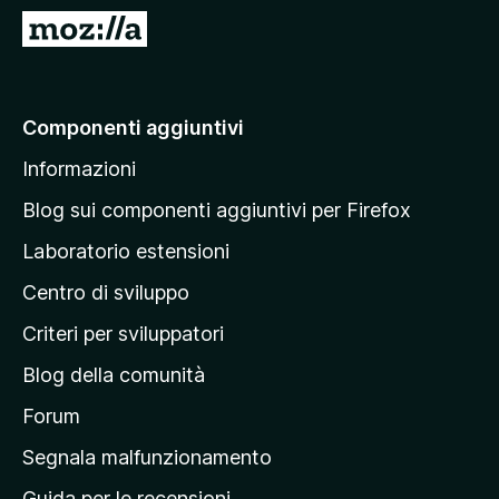
i
V
v
a
i
i
p
a
Componenti aggiuntivi
e
l
r
Informazioni
l
F
a
i
Blog sui componenti aggiuntivi per Firefox
r
p
Laboratorio estensioni
e
a
f
Centro di sviluppo
g
o
i
Criteri per sviluppatori
x
n
Blog della comunità
a
p
Forum
r
Segnala malfunzionamento
i
Guida per le recensioni