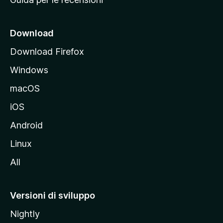
n
c
i
Download
p
Download Firefox
a
Windows
l
e
macOS
d
iOS
e
l
Android
s
Linux
i
All
t
o
M
Versioni di sviluppo
o
Nightly
z