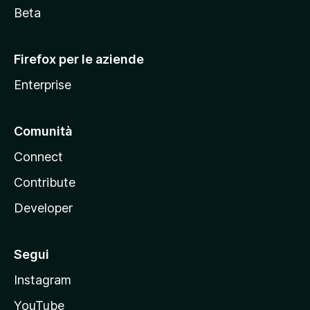
i
Beta
l
l
Firefox per le aziende
a
Enterprise
Comunità
Connect
Contribute
Developer
Segui
Instagram
YouTube