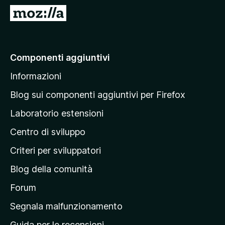
i
V
v
a
i
i
p
a
Componenti aggiuntivi
e
l
r
Informazioni
l
F
a
i
Blog sui componenti aggiuntivi per Firefox
r
p
Laboratorio estensioni
e
a
f
Centro di sviluppo
g
o
i
Criteri per sviluppatori
x
n
Blog della comunità
a
p
Forum
r
Segnala malfunzionamento
i
Guida per le recensioni