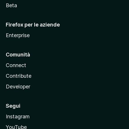
i
Beta
l
l
Firefox per le aziende
a
Enterprise
Comunità
Connect
Contribute
Developer
Segui
Instagram
YouTube