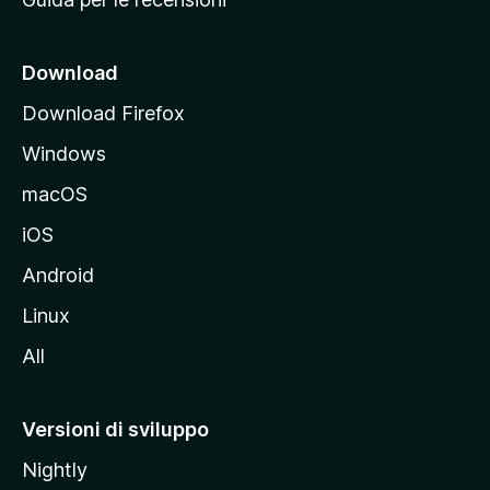
n
c
i
Download
p
Download Firefox
a
Windows
l
e
macOS
d
iOS
e
l
Android
s
Linux
i
All
t
o
M
Versioni di sviluppo
o
Nightly
z