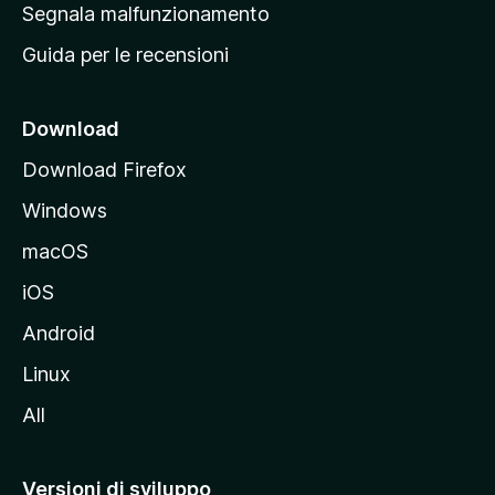
r
Segnala malfunzionamento
i
i
Guida per le recensioni
n
c
i
Download
p
Download Firefox
a
Windows
l
e
macOS
d
iOS
e
l
Android
s
Linux
i
All
t
o
M
Versioni di sviluppo