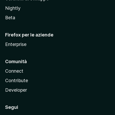
o
Nightly
z
i
Beta
l
l
Firefox per le aziende
a
Enterprise
Comunità
Connect
Contribute
Developer
Segui