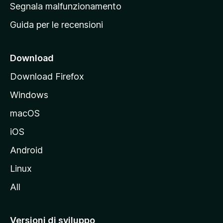
r
Segnala malfunzionamento
i
i
Guida per le recensioni
n
c
i
Download
p
Download Firefox
a
Windows
l
e
macOS
d
iOS
e
l
Android
s
Linux
i
All
t
o
M
Versioni di sviluppo