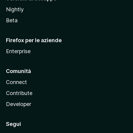
o
Nightly
z
i
Beta
l
l
Firefox per le aziende
a
Enterprise
Comunità
Connect
Contribute
Developer
Segui