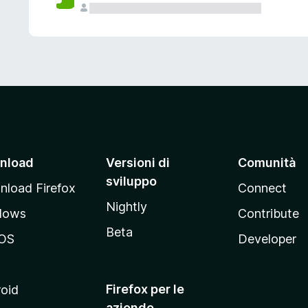
nload
Versioni di
Comunità
sviluppo
load Firefox
Connect
Nightly
dows
Contribute
Beta
OS
Developer
Firefox per le
oid
aziende