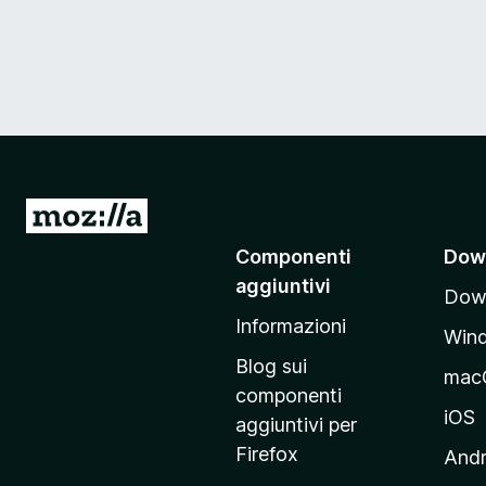
V
a
Componenti
Dow
i
aggiuntivi
Down
a
Informazioni
l
Win
l
Blog sui
mac
a
componenti
p
iOS
aggiuntivi per
a
Firefox
Andr
g