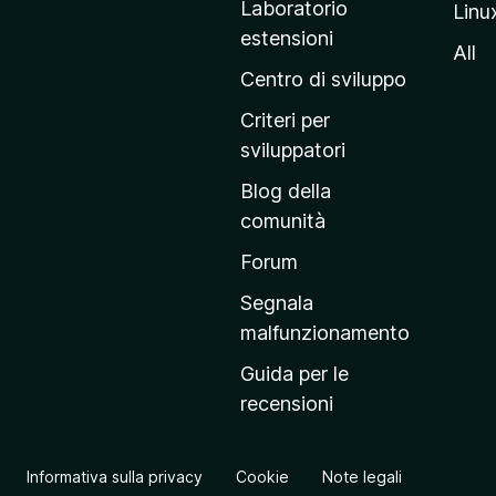
Laboratorio
Linu
i
estensioni
n
All
a
Centro di sviluppo
p
Criteri per
r
sviluppatori
i
Blog della
n
comunità
c
i
Forum
p
Segnala
a
malfunzionamento
l
Guida per le
e
recensioni
d
e
l
Informativa sulla privacy
Cookie
Note legali