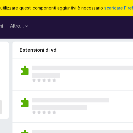
 utilizzare questi componenti aggiuntivi è necessario
scaricare Fire
mi
Altro…
Estensioni di vd
N
o
n
c
i
s
N
o
o
n
n
o
c