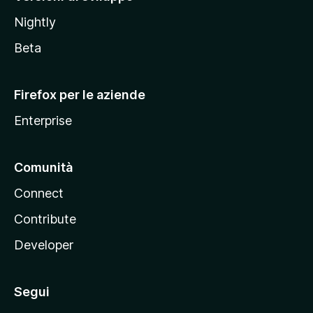
o
Nightly
z
i
Beta
l
l
Firefox per le aziende
a
Enterprise
Comunità
Connect
Contribute
Developer
Segui