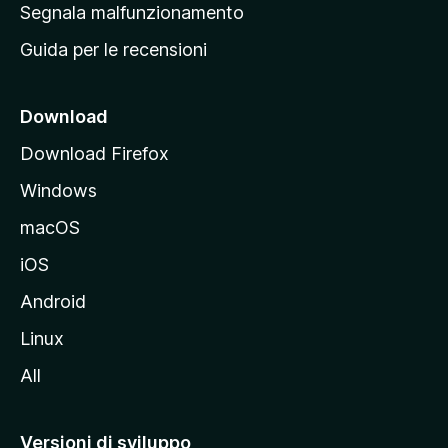
r
Segnala malfunzionamento
i
i
Guida per le recensioni
n
c
i
Download
p
Download Firefox
a
Windows
l
e
macOS
d
iOS
e
l
Android
s
Linux
i
All
t
o
M
Versioni di sviluppo