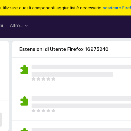
 utilizzare questi componenti aggiuntivi è necessario
scaricare Fire
mi
Altro…
Estensioni di Utente Firefox 16975240
N
o
n
c
i
s
N
o
o
n
n
o
c