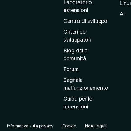
Laboratorio
Linu
i
estensioni
n
All
a
Centro di sviluppo
p
Criteri per
r
sviluppatori
i
Blog della
n
comunità
c
i
Forum
p
Segnala
a
malfunzionamento
l
Guida per le
e
recensioni
d
e
l
Informativa sulla privacy
Cookie
Note legali