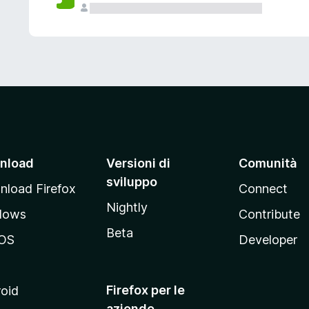
nload
Versioni di
Comunità
sviluppo
load Firefox
Connect
Nightly
dows
Contribute
Beta
OS
Developer
Firefox per le
oid
aziende