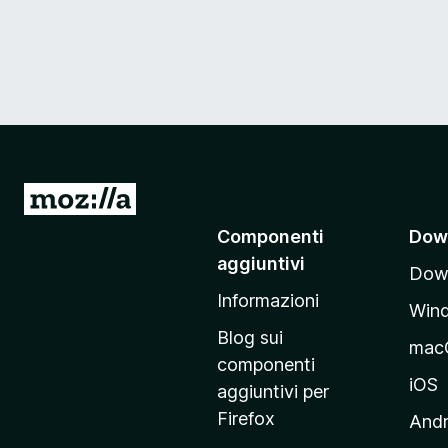
V
a
Componenti
Dow
i
aggiuntivi
Down
a
Informazioni
l
Win
l
Blog sui
mac
a
componenti
p
iOS
aggiuntivi per
a
Firefox
Andr
g