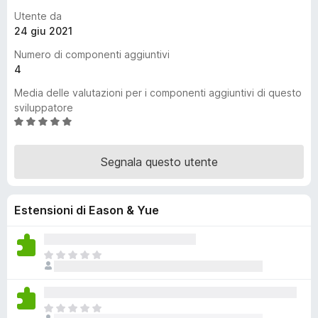
i
Utente da
v
24 giu 2021
i
Numero di componenti aggiuntivi
p
4
e
Media delle valutazioni per i componenti aggiuntivi di questo
r
sviluppatore
F
V
i
a
r
l
Segnala questo utente
e
u
t
f
a
o
Estensioni di Eason & Yue
t
x
a
4
,
N
8
o
s
n
u
c
N
5
i