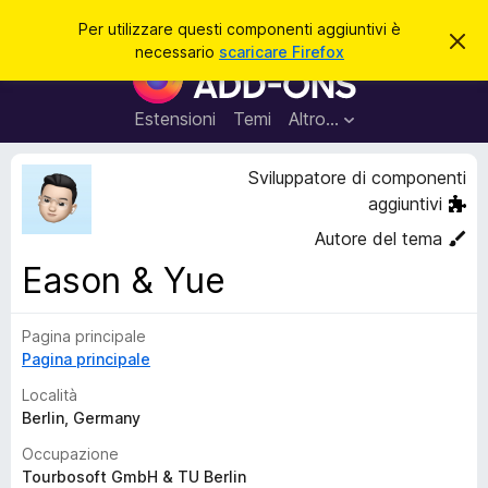
C
Accedi
Per utilizzare questi componenti aggiuntivi è
C
e
necessario
scaricare Firefox
h
C
r
i
o
u
c
d
m
Estensioni
Temi
Altro…
a
i
p
q
u
o
Sviluppatore di componenti
e
n
s
aggiuntivi
t
e
o
Autore del tema
n
a
v
Eason & Yue
t
v
i
i
s
a
Pagina principale
o
g
Pagina principale
g
Località
i
Berlin, Germany
u
Occupazione
n
Tourbosoft GmbH & TU Berlin
t