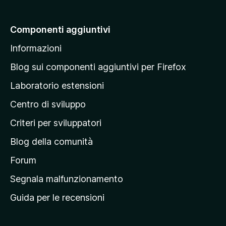
i
o
a
a
i
a
v
z
n
a
a
Componenti aggiuntivi
i
c
l
l
o
o
Informazioni
u
l
n
r
t
i
a
a
Blog sui componenti aggiuntivi per Firefox
a
v
p
z
Laboratorio estensioni
a
i
a
l
o
Centro di sviluppo
g
u
n
t
i
i
Criteri per sviluppatori
a
n
z
Blog della comunità
a
i
p
Forum
o
n
r
Segnala malfunzionamento
i
i
Guida per le recensioni
n
c