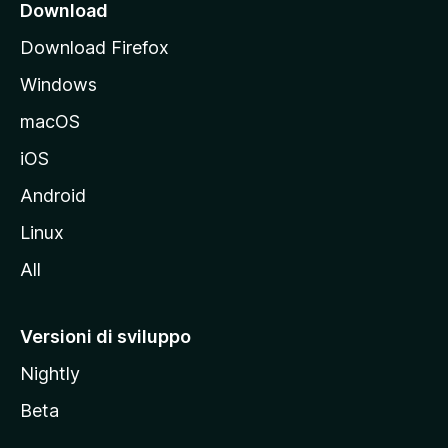
i
Download
p
Download Firefox
a
Windows
l
e
macOS
d
iOS
e
l
Android
s
Linux
i
All
t
o
M
Versioni di sviluppo
o
Nightly
z
i
Beta
l