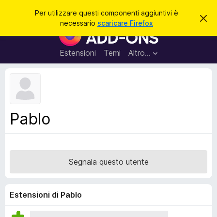
C
Accedi
Per utilizzare questi componenti aggiuntivi è
C
e
necessario
scaricare Firefox
h
C
r
i
o
u
c
d
m
Estensioni
Temi
Altro…
a
i
p
q
u
o
e
n
s
t
e
o
n
a
Pablo
v
t
v
i
i
s
a
o
g
Segnala questo utente
g
i
u
Estensioni di Pablo
n
t