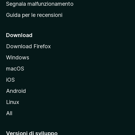
r
Segnala malfunzionamento
i
i
Guida per le recensioni
n
c
i
Download
p
Download Firefox
a
Windows
l
e
macOS
d
iOS
e
l
Android
s
Linux
i
All
t
o
M
Versioni di sviluppo