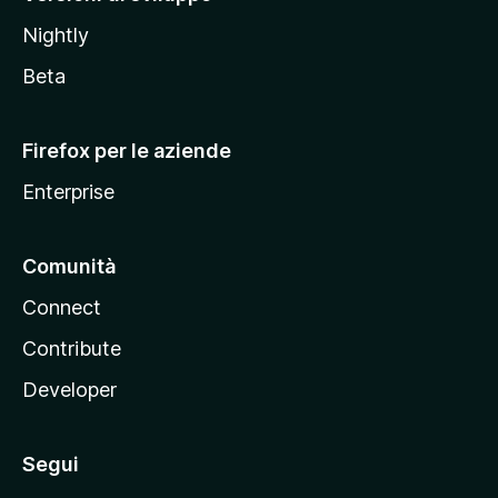
o
Nightly
z
i
Beta
l
l
Firefox per le aziende
a
Enterprise
Comunità
Connect
Contribute
Developer
Segui