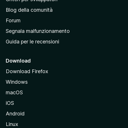
a
n
z
Blog della comunità
a
i
p
Forum
o
n
r
Segnala malfunzionamento
i
i
Guida per le recensioni
n
c
i
Download
p
Download Firefox
a
Windows
l
e
macOS
d
iOS
e
l
Android
s
Linux