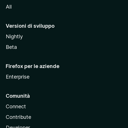
i
All
t
o
M
Versioni di sviluppo
o
Nightly
z
i
Beta
l
l
Firefox per le aziende
a
Enterprise
Comunità
Connect
Contribute
Developer