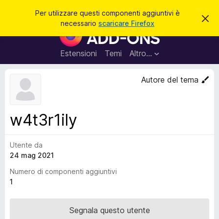
C
Accedi
Per utilizzare questi componenti aggiuntivi è
C
e
necessario
scaricare Firefox
h
C
r
i
o
u
c
d
m
Estensioni
Temi
Altro…
a
i
p
q
u
o
Autore del tema
e
n
s
t
e
o
n
a
w4t3r1ily
v
t
v
i
i
s
Utente da
a
o
24 mag 2021
g
g
Numero di componenti aggiuntivi
i
1
u
n
Segnala questo utente
t