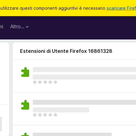
 utilizzare questi componenti aggiuntivi è necessario
scaricare Fire
mi
Altro…
Estensioni di Utente Firefox 16861328
N
o
n
c
i
s
N
o
o
n
n
o
c