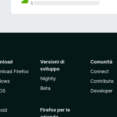
nload
Versioni di
Comunità
sviluppo
load Firefox
Connect
Nightly
dows
Contribute
Beta
OS
Developer
Firefox per le
oid
aziende