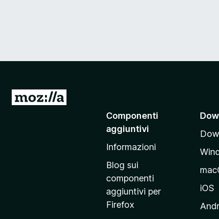
V
a
Componenti
Dow
i
aggiuntivi
Down
a
Informazioni
l
Win
l
Blog sui
mac
a
componenti
p
iOS
aggiuntivi per
a
Firefox
Andr
g