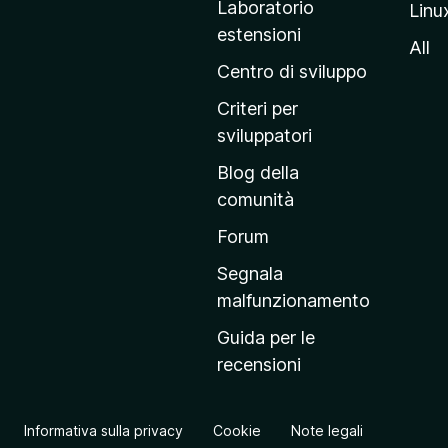
Laboratorio
Linu
i
estensioni
n
All
a
Centro di sviluppo
p
Criteri per
r
sviluppatori
i
Blog della
n
comunità
c
i
Forum
p
Segnala
a
malfunzionamento
l
Guida per le
e
recensioni
d
e
l
Informativa sulla privacy
Cookie
Note legali