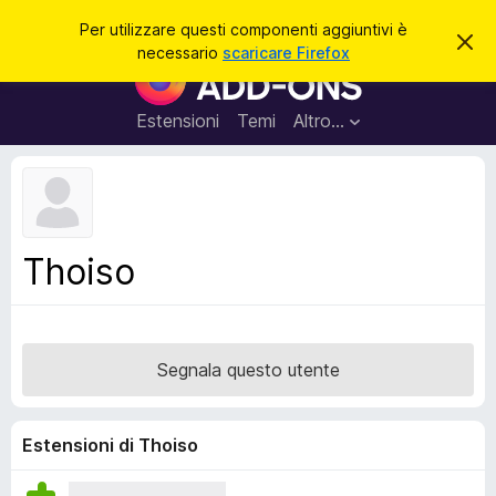
C
Accedi
Per utilizzare questi componenti aggiuntivi è
C
e
necessario
scaricare Firefox
h
C
r
i
o
u
c
d
m
Estensioni
Temi
Altro…
a
i
p
q
u
o
e
n
s
t
e
o
n
a
Thoiso
v
t
v
i
i
s
a
o
g
Segnala questo utente
g
i
u
Estensioni di Thoiso
n
t