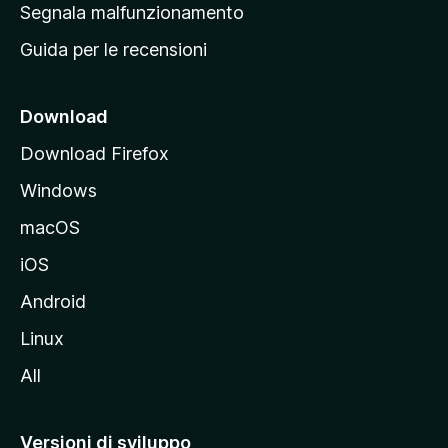
r
Segnala malfunzionamento
i
i
Guida per le recensioni
n
c
i
Download
p
Download Firefox
a
Windows
l
e
macOS
d
iOS
e
l
Android
s
Linux
i
All
t
o
M
Versioni di sviluppo