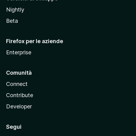
o
Nightly
z
i
Beta
l
l
Firefox per le aziende
a
Enterprise
Comunità
Connect
Contribute
Developer
Segui