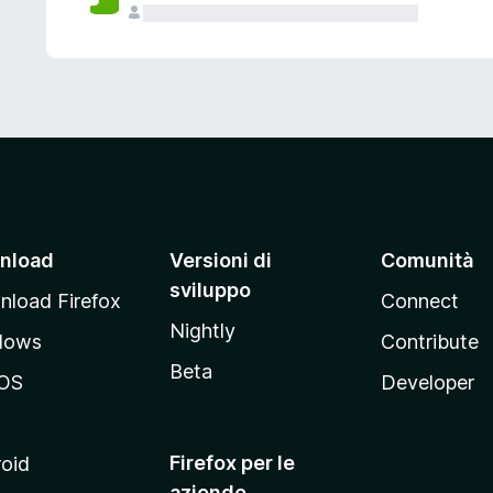
nload
Versioni di
Comunità
sviluppo
load Firefox
Connect
Nightly
dows
Contribute
Beta
OS
Developer
Firefox per le
oid
aziende