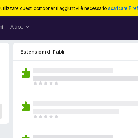
 utilizzare questi componenti aggiuntivi è necessario
scaricare Fire
mi
Altro…
Estensioni di Pabli
N
o
n
c
i
s
N
o
o
n
n
o
c