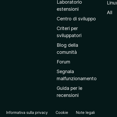
Laboratorio
Linu
i
estensioni
n
All
a
Centro di sviluppo
p
Criteri per
r
sviluppatori
i
Blog della
n
comunità
c
i
Forum
p
Segnala
a
malfunzionamento
l
Guida per le
e
recensioni
d
e
l
Informativa sulla privacy
Cookie
Note legali