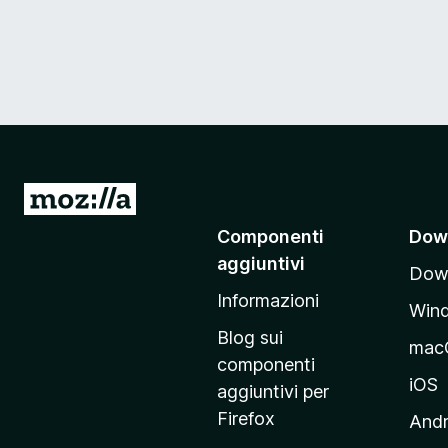
V
a
Componenti
Dow
i
aggiuntivi
Down
a
Informazioni
l
Win
l
Blog sui
mac
a
componenti
p
iOS
aggiuntivi per
a
Firefox
Andr
g