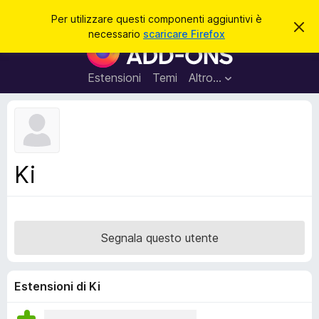
C
Accedi
Per utilizzare questi componenti aggiuntivi è
C
e
necessario
scaricare Firefox
h
C
r
i
o
u
c
d
m
Estensioni
Temi
Altro…
a
i
p
q
u
o
e
n
s
t
e
o
n
a
Ki
v
t
v
i
i
s
a
o
g
Segnala questo utente
g
i
u
Estensioni di Ki
n
t