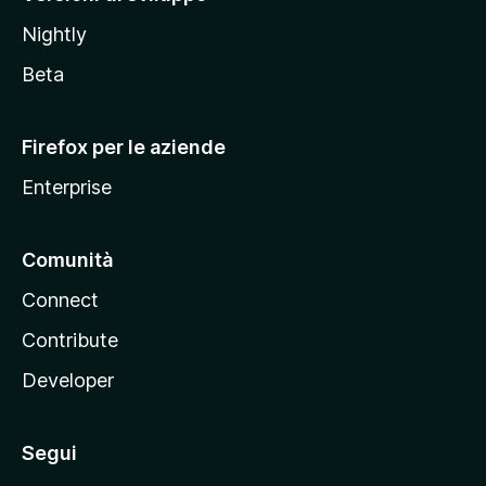
o
Nightly
z
i
Beta
l
l
Firefox per le aziende
a
Enterprise
Comunità
Connect
Contribute
Developer
Segui