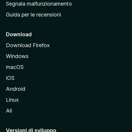
r
Segnala malfunzionamento
i
i
Guida per le recensioni
n
c
i
Download
p
Download Firefox
a
Windows
l
e
macOS
d
iOS
e
l
Android
s
Linux
i
All
t
o
M
Versioni di sviluppo