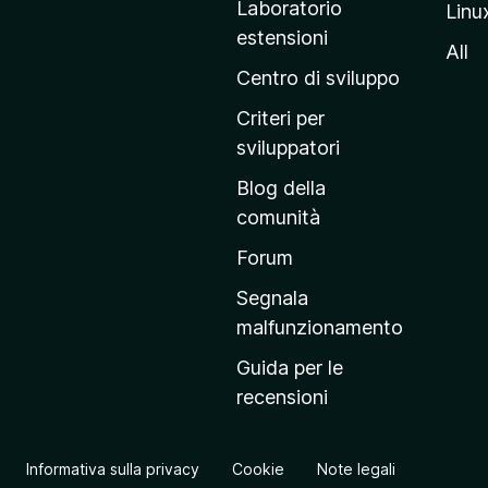
Laboratorio
Linu
i
estensioni
n
All
a
Centro di sviluppo
p
Criteri per
r
sviluppatori
i
Blog della
n
comunità
c
i
Forum
p
Segnala
a
malfunzionamento
l
Guida per le
e
recensioni
d
e
l
Informativa sulla privacy
Cookie
Note legali