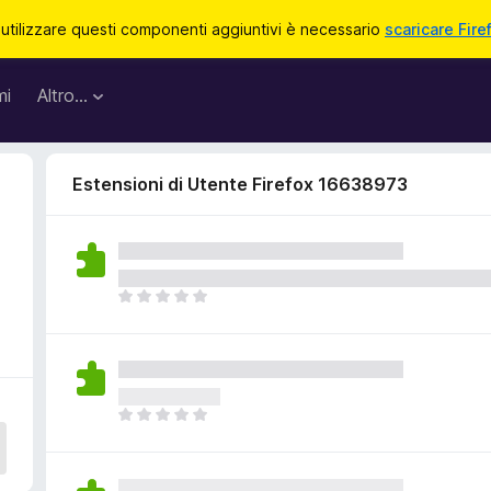
 utilizzare questi componenti aggiuntivi è necessario
scaricare Fire
mi
Altro…
Estensioni di Utente Firefox 16638973
8
N
o
n
c
i
s
N
o
o
n
n
o
c