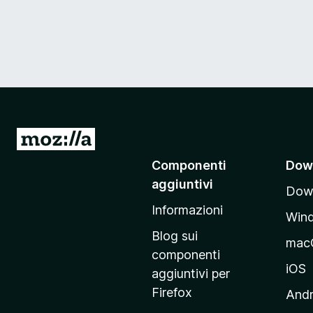
V
a
Componenti
Dow
i
aggiuntivi
Down
a
Informazioni
l
Win
l
Blog sui
mac
a
componenti
p
iOS
aggiuntivi per
a
Firefox
Andr
g