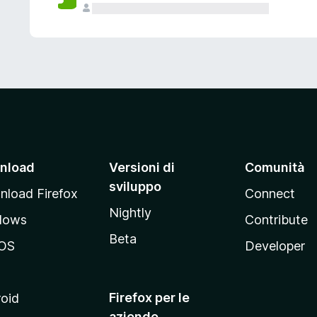
nload
Versioni di
Comunità
sviluppo
load Firefox
Connect
Nightly
dows
Contribute
Beta
OS
Developer
Firefox per le
oid
aziende