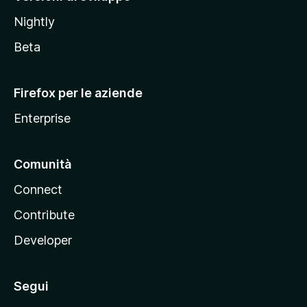
o
Nightly
z
i
Beta
l
l
Firefox per le aziende
a
Enterprise
Comunità
Connect
Contribute
Developer
Segui