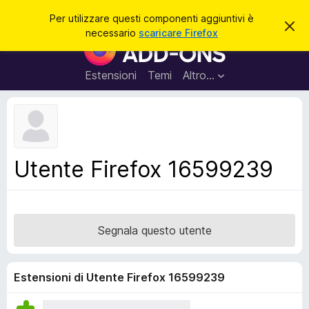
C
Accedi
Per utilizzare questi componenti aggiuntivi è
C
e
necessario
scaricare Firefox
h
C
r
i
o
u
c
d
m
Estensioni
Temi
Altro…
a
i
p
q
u
o
e
n
s
t
e
o
n
a
Utente Firefox 16599239
v
t
v
i
i
s
a
o
g
Segnala questo utente
g
i
u
Estensioni di Utente Firefox 16599239
n
t