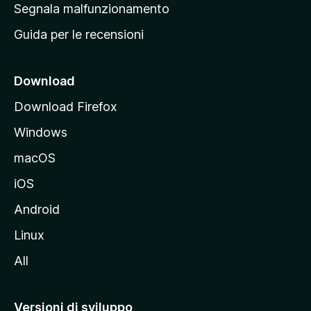
r
Segnala malfunzionamento
i
i
Guida per le recensioni
n
c
i
Download
p
Download Firefox
a
Windows
l
e
macOS
d
iOS
e
l
Android
s
Linux
i
All
t
o
M
Versioni di sviluppo