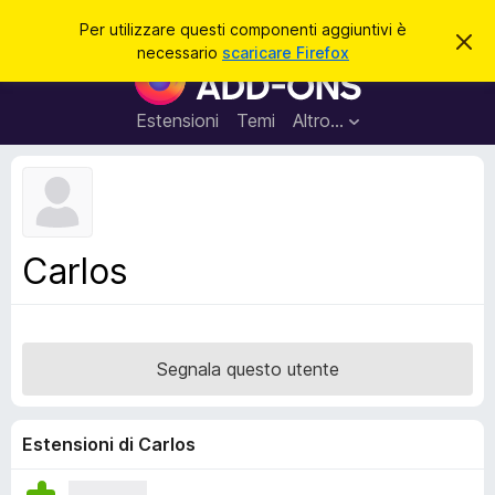
C
Accedi
Per utilizzare questi componenti aggiuntivi è
C
e
necessario
scaricare Firefox
h
C
r
i
o
u
c
d
m
Estensioni
Temi
Altro…
a
i
p
q
u
o
e
n
s
t
e
o
n
a
Carlos
v
t
v
i
i
s
a
o
g
Segnala questo utente
g
i
u
Estensioni di Carlos
n
t