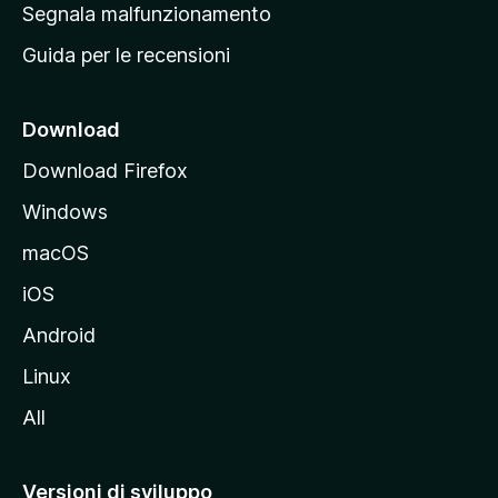
r
Segnala malfunzionamento
i
i
Guida per le recensioni
n
c
i
Download
p
Download Firefox
a
Windows
l
e
macOS
d
iOS
e
l
Android
s
Linux
i
All
t
o
M
Versioni di sviluppo