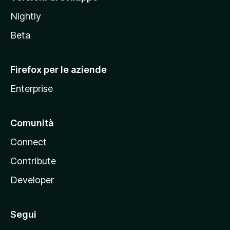
o
Nightly
z
i
Beta
l
l
Firefox per le aziende
a
Enterprise
Comunità
Connect
Contribute
Developer
Segui