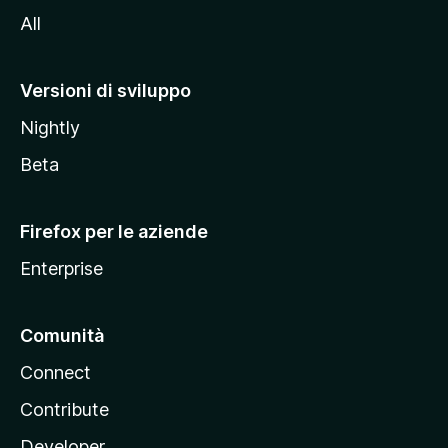
i
All
t
o
M
Versioni di sviluppo
o
Nightly
z
i
Beta
l
l
Firefox per le aziende
a
Enterprise
Comunità
Connect
Contribute
Developer