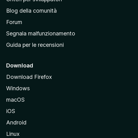
a
n
z
Blog della comunità
a
i
p
Forum
o
n
r
Segnala malfunzionamento
i
i
Guida per le recensioni
n
c
i
Download
p
Download Firefox
a
Windows
l
e
macOS
d
iOS
e
l
Android
s
Linux