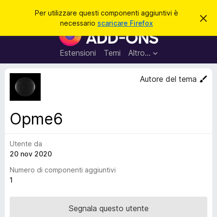
C
Accedi
Per utilizzare questi componenti aggiuntivi è
C
e
necessario
scaricare Firefox
h
C
r
i
o
u
c
d
m
Estensioni
Temi
Altro…
a
i
p
q
u
o
Autore del tema
e
n
s
t
e
o
n
a
Opme6
v
t
v
i
i
s
Utente da
a
o
20 nov 2020
g
g
Numero di componenti aggiuntivi
i
1
u
n
Segnala questo utente
t