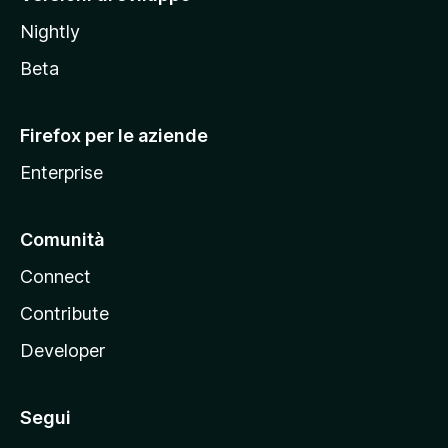
o
Nightly
z
i
Beta
l
l
Firefox per le aziende
a
Enterprise
Comunità
Connect
Contribute
Developer
Segui