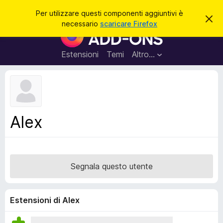
C
Accedi
Per utilizzare questi componenti aggiuntivi è
C
e
necessario
scaricare Firefox
h
C
r
i
o
u
c
d
m
Estensioni
Temi
Altro…
a
i
p
q
u
o
e
n
s
t
e
o
n
a
Alex
v
t
v
i
i
s
a
o
g
Segnala questo utente
g
i
u
Estensioni di Alex
n
t