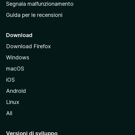
r
Segnala malfunzionamento
i
i
Guida per le recensioni
n
c
i
Download
p
Download Firefox
a
Windows
l
e
macOS
d
iOS
e
l
Android
s
Linux
i
All
t
o
M
Versioni di sviluppo