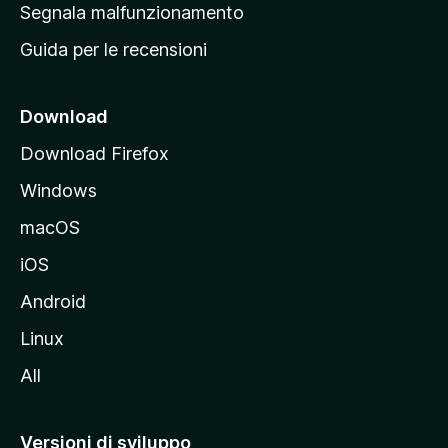
r
Segnala malfunzionamento
i
i
Guida per le recensioni
n
c
i
Download
p
Download Firefox
a
Windows
l
e
macOS
d
iOS
e
l
Android
s
Linux
i
All
t
o
M
Versioni di sviluppo