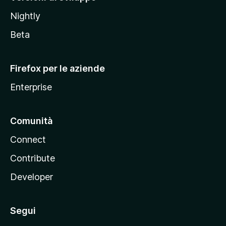
o
Nightly
z
i
Beta
l
l
Firefox per le aziende
a
Enterprise
Comunità
Connect
Contribute
Developer
Segui