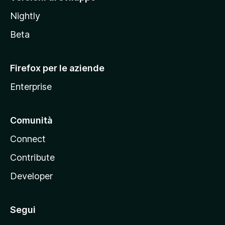
o
Nightly
z
i
Beta
l
l
Firefox per le aziende
a
Enterprise
Comunità
Connect
Contribute
Developer
Segui