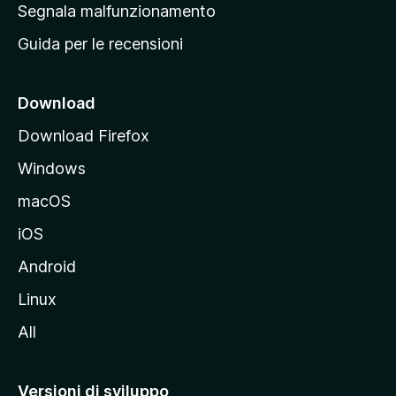
r
Segnala malfunzionamento
i
i
Guida per le recensioni
n
c
i
Download
p
Download Firefox
a
Windows
l
e
macOS
d
iOS
e
l
Android
s
Linux
i
All
t
o
M
Versioni di sviluppo