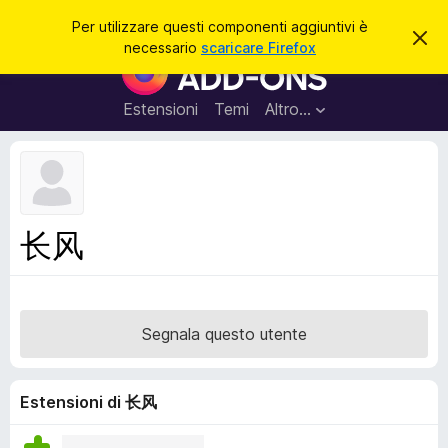
C
Accedi
Per utilizzare questi componenti aggiuntivi è
C
e
necessario
scaricare Firefox
h
C
r
i
o
u
c
d
m
Estensioni
Temi
Altro…
a
i
p
q
u
o
e
n
s
t
e
o
n
a
长风
v
t
v
i
i
s
a
o
g
Segnala questo utente
g
i
u
Estensioni di 长风
n
t