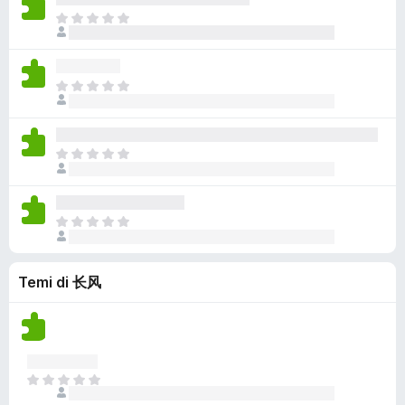
l
n
c
z
a
n
N
u
c
i
i
v
o
o
t
o
s
o
a
a
n
a
r
o
n
l
n
c
z
a
n
i
N
u
c
i
i
v
o
o
t
o
s
o
a
a
n
a
r
o
n
l
n
c
z
a
n
i
N
u
c
i
i
v
o
o
t
o
s
o
a
a
n
a
r
o
n
l
n
c
z
a
n
i
N
u
c
i
i
v
o
o
t
o
s
o
a
a
n
a
r
o
n
l
n
Temi di 长风
c
z
a
n
i
u
c
i
i
v
o
t
o
s
o
a
a
a
r
o
n
l
n
z
a
n
i
u
c
i
v
o
t
N
o
o
a
a
a
o
r