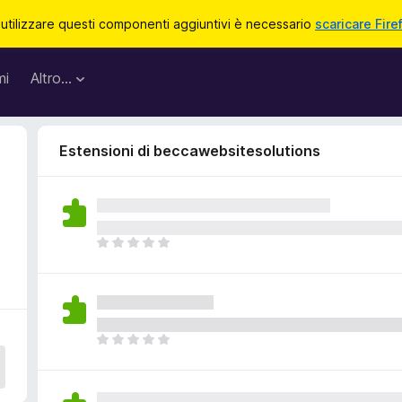
 utilizzare questi componenti aggiuntivi è necessario
scaricare Fire
mi
Altro…
Estensioni di beccawebsitesolutions
N
o
n
c
i
s
N
o
o
n
n
o
c