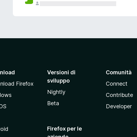
nload
Versioni di
Comunità
sviluppo
load Firefox
Connect
Nightly
dows
Contribute
Beta
OS
Developer
Firefox per le
oid
aziende