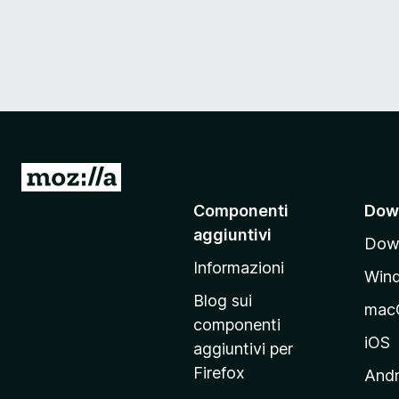
V
a
Componenti
Dow
i
aggiuntivi
Down
a
Informazioni
l
Win
l
Blog sui
mac
a
componenti
p
iOS
aggiuntivi per
a
Firefox
Andr
g