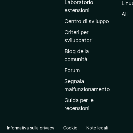
Laboratorio
Linu
i
estensioni
n
All
a
Centro di sviluppo
p
Criteri per
r
sviluppatori
i
Blog della
n
comunità
c
i
Forum
p
Segnala
a
malfunzionamento
l
Guida per le
e
recensioni
d
e
l
Informativa sulla privacy
Cookie
Note legali