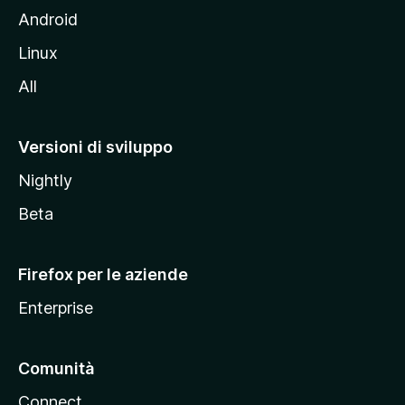
l
Android
s
Linux
i
All
t
o
M
Versioni di sviluppo
o
Nightly
z
i
Beta
l
l
Firefox per le aziende
a
Enterprise
Comunità
Connect