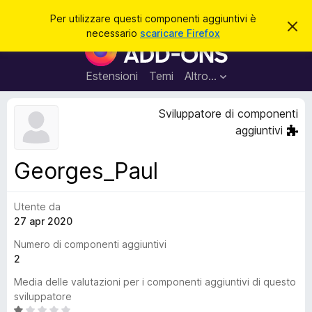
C
Accedi
Per utilizzare questi componenti aggiuntivi è
C
e
necessario
scaricare Firefox
h
C
r
i
o
u
c
d
m
Estensioni
Temi
Altro…
a
i
p
q
u
o
Sviluppatore di componenti
e
n
s
aggiuntivi
t
e
o
n
a
Georges_Paul
v
t
v
i
i
s
Utente da
a
o
27 apr 2020
g
g
Numero di componenti aggiuntivi
i
2
u
Media delle valutazioni per i componenti aggiuntivi di questo
n
sviluppatore
t
V