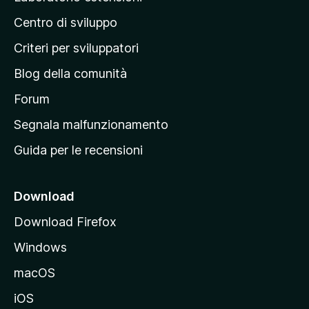
i
a
l
o
Centro di sviluppo
g
u
n
t
i
i
Criteri per sviluppatori
a
n
z
Blog della comunità
a
i
p
Forum
o
n
r
Segnala malfunzionamento
i
i
Guida per le recensioni
n
c
i
Download
p
Download Firefox
a
Windows
l
e
macOS
d
iOS
e