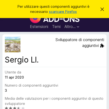
C
Accedi
Per utilizzare questi componenti aggiuntivi è
C
e
necessario
scaricare Firefox
h
C
r
i
o
u
c
d
m
Estensioni
Temi
Altro…
a
i
p
q
u
o
Sviluppatore di componenti
e
n
s
aggiuntivi
t
e
o
n
a
Sergio Ll.
v
t
v
i
i
s
Utente da
a
o
11 apr 2020
g
g
Numero di componenti aggiuntivi
i
3
u
Media delle valutazioni per i componenti aggiuntivi di questo
n
sviluppatore
t
V