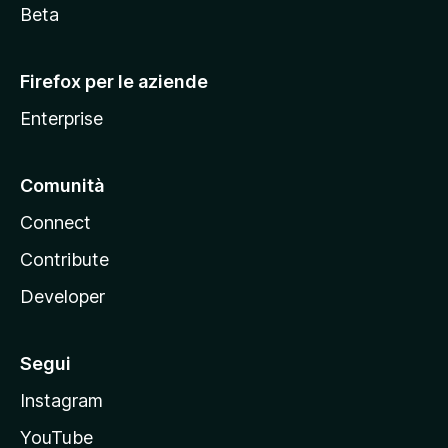
i
Beta
l
l
Firefox per le aziende
a
Enterprise
Comunità
Connect
Contribute
Developer
Segui
Instagram
YouTube