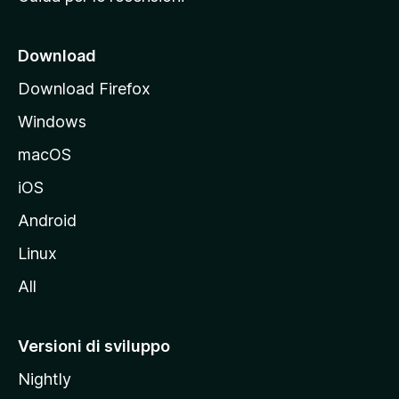
n
c
i
Download
p
Download Firefox
a
Windows
l
e
macOS
d
iOS
e
l
Android
s
Linux
i
All
t
o
M
Versioni di sviluppo
o
Nightly
z