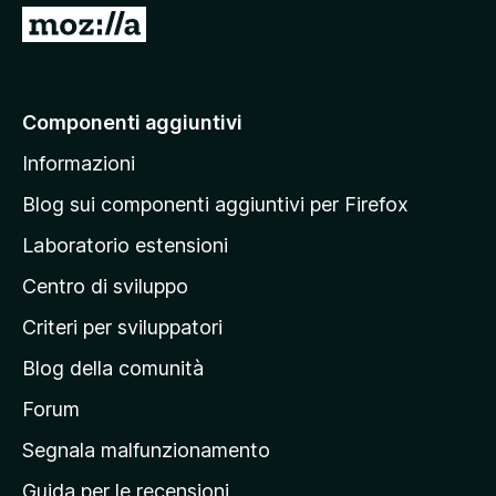
s
5
t
V
u
a
5
a
3
i
,
7
a
Componenti aggiuntivi
s
l
u
Informazioni
l
5
a
Blog sui componenti aggiuntivi per Firefox
p
Laboratorio estensioni
a
Centro di sviluppo
g
i
Criteri per sviluppatori
n
Blog della comunità
a
p
Forum
r
Segnala malfunzionamento
i
Guida per le recensioni