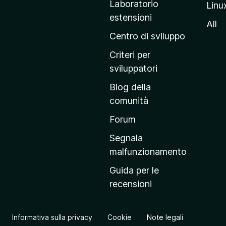
Laboratorio
Linu
i
estensioni
n
All
a
Centro di sviluppo
p
Criteri per
r
sviluppatori
i
Blog della
n
comunità
c
i
Forum
p
Segnala
a
malfunzionamento
l
Guida per le
e
recensioni
d
e
l
Informativa sulla privacy
Cookie
Note legali