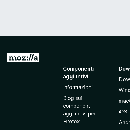
V
a
Componenti
Dow
i
aggiuntivi
Down
a
Informazioni
l
Win
l
Blog sui
mac
a
componenti
p
iOS
aggiuntivi per
a
Firefox
Andr
g