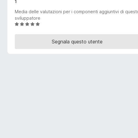
1
i
Media delle valutazioni per i componenti aggiuntivi di quest
v
sviluppatore
i
V
p
a
e
l
Segnala questo utente
r
u
F
t
i
a
t
r
a
e
5
f
s
o
u
x
5