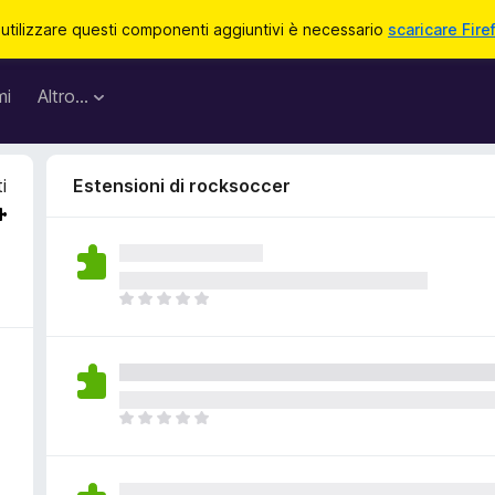
 utilizzare questi componenti aggiuntivi è necessario
scaricare Fire
mi
Altro…
i
Estensioni di rocksoccer
N
o
n
c
i
s
N
o
o
n
n
o
c