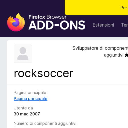
Per
C
o
Estensioni
Te
m
p
o
Sviluppatore di component
n
aggiuntivi
e
n
rocksoccer
t
i
a
g
Pagina principale
g
Pagina principale
i
Utente da
u
30 mag 2007
n
Numero di componenti aggiuntivi
t