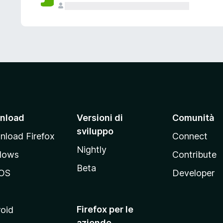
nload
Versioni di
Comunità
sviluppo
load Firefox
Connect
Nightly
dows
Contribute
Beta
OS
Developer
Firefox per le
oid
aziende