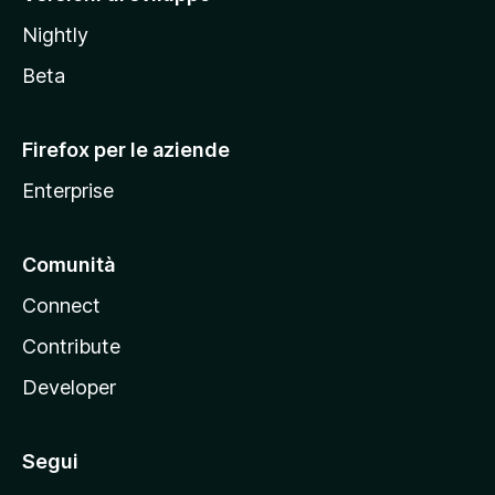
o
Nightly
z
i
Beta
l
l
Firefox per le aziende
a
Enterprise
Comunità
Connect
Contribute
Developer
Segui