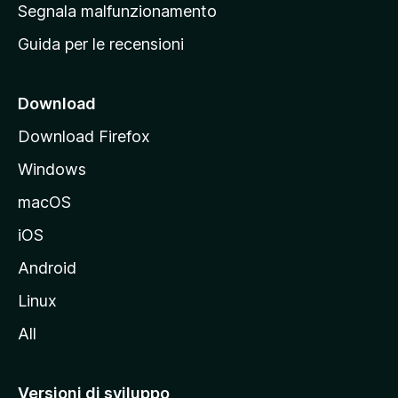
r
Segnala malfunzionamento
i
i
Guida per le recensioni
n
c
i
Download
p
Download Firefox
a
Windows
l
e
macOS
d
iOS
e
l
Android
s
Linux
i
All
t
o
M
Versioni di sviluppo