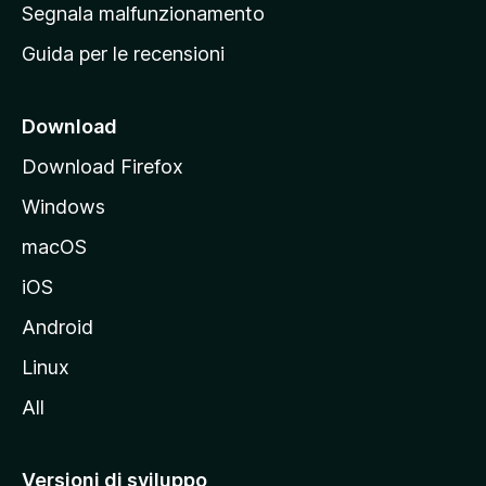
r
Segnala malfunzionamento
i
i
Guida per le recensioni
n
c
i
Download
p
Download Firefox
a
Windows
l
e
macOS
d
iOS
e
l
Android
s
Linux
i
All
t
o
M
Versioni di sviluppo