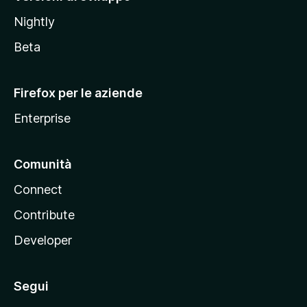
o
Nightly
z
i
Beta
l
l
Firefox per le aziende
a
Enterprise
Comunità
Connect
Contribute
Developer
Segui