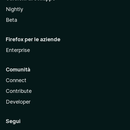
o
Nightly
z
i
Beta
l
l
Firefox per le aziende
a
Enterprise
Comunità
Connect
Contribute
Developer
Segui