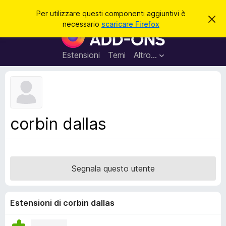
C
Accedi
Per utilizzare questi componenti aggiuntivi è
C
e
necessario
scaricare Firefox
h
C
r
i
o
u
c
d
m
Estensioni
Temi
Altro…
a
i
p
q
u
o
e
n
s
t
e
o
n
a
corbin dallas
v
t
v
i
i
s
a
o
g
Segnala questo utente
g
i
u
Estensioni di corbin dallas
n
t