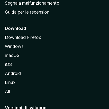
r
Segnala malfunzionamento
i
i
Guida per le recensioni
n
c
i
Download
p
Download Firefox
a
Windows
l
e
macOS
d
iOS
e
l
Android
s
Linux
i
All
t
o
M
Versioni di sviluppo