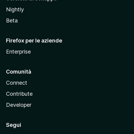
o
Nightly
z
i
Beta
l
l
Firefox per le aziende
a
Enterprise
Comunità
Connect
Contribute
Developer
Segui