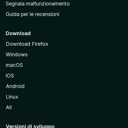
r
Segnala malfunzionamento
i
i
Guida per le recensioni
n
c
i
Download
p
Download Firefox
a
Windows
l
e
macOS
d
iOS
e
l
Android
s
Linux
i
All
t
o
M
Versioni di sviluppo