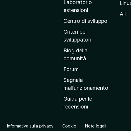
Laboratorio
Linu
i
estensioni
n
All
a
Centro di sviluppo
p
Criteri per
r
sviluppatori
i
Blog della
n
comunità
c
i
Forum
p
Segnala
a
malfunzionamento
l
Guida per le
e
recensioni
d
e
l
Informativa sulla privacy
Cookie
Note legali