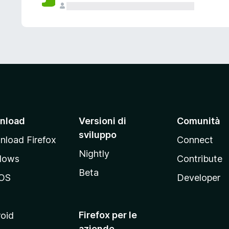
nload
Versioni di
Comunità
sviluppo
load Firefox
Connect
Nightly
dows
Contribute
Beta
OS
Developer
Firefox per le
oid
aziende