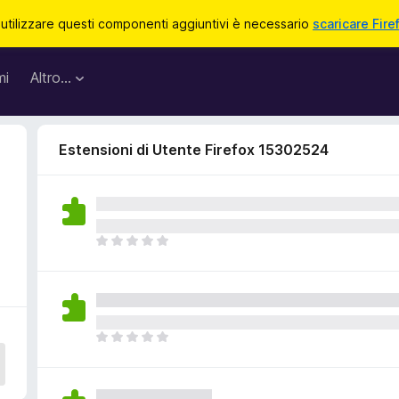
 utilizzare questi componenti aggiuntivi è necessario
scaricare Fire
mi
Altro…
Estensioni di Utente Firefox 15302524
N
o
n
c
i
s
N
o
o
n
n
o
c