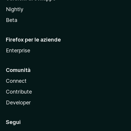
o
Nightly
z
i
Beta
l
l
Firefox per le aziende
a
Enterprise
Comunità
Connect
Contribute
Developer
Segui