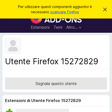
C
Accedi
Per utilizzare questi componenti aggiuntivi è
C
e
necessario
scaricare Firefox
h
C
r
i
o
u
c
d
m
Estensioni
Temi
Altro…
a
i
p
q
u
o
e
n
s
t
e
o
n
a
Utente Firefox 15272829
v
t
v
i
i
s
a
o
g
Segnala questo utente
g
i
u
Estensioni di Utente Firefox 15272829
n
t