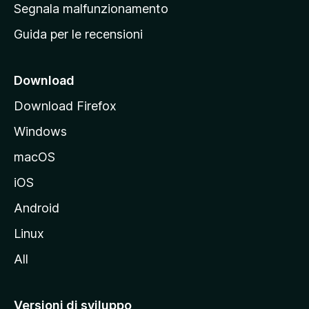
r
Segnala malfunzionamento
i
i
Guida per le recensioni
n
c
i
Download
p
Download Firefox
a
Windows
l
e
macOS
d
iOS
e
l
Android
s
Linux
i
All
t
o
M
Versioni di sviluppo