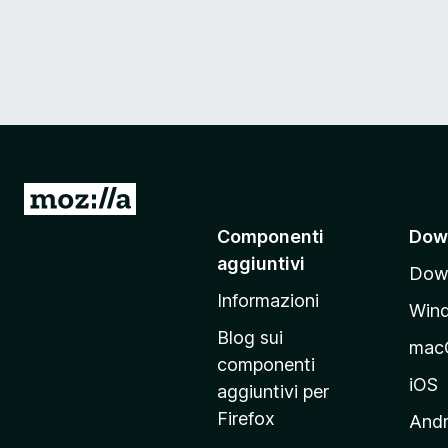
V
a
Componenti
Dow
i
aggiuntivi
Down
a
Informazioni
l
Win
l
Blog sui
mac
a
componenti
p
iOS
aggiuntivi per
a
Firefox
Andr
g