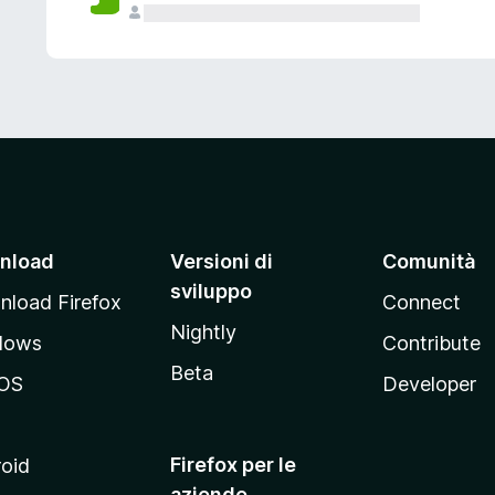
nload
Versioni di
Comunità
sviluppo
load Firefox
Connect
Nightly
dows
Contribute
Beta
OS
Developer
Firefox per le
oid
aziende