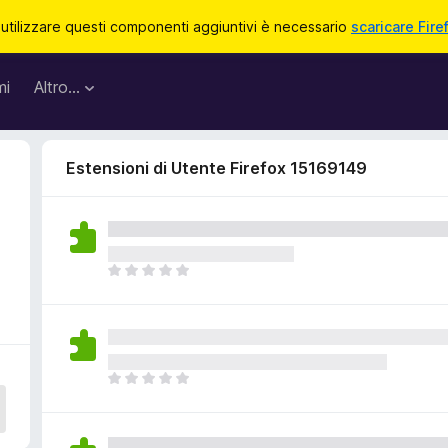
 utilizzare questi componenti aggiuntivi è necessario
scaricare Fire
mi
Altro…
Estensioni di Utente Firefox 15169149
N
o
n
c
i
s
N
o
o
n
n
o
c