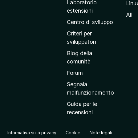
Laboratorio
Linu
i
estensioni
n
All
a
Centro di sviluppo
p
Criteri per
r
sviluppatori
i
Blog della
n
comunità
c
i
Forum
p
Segnala
a
malfunzionamento
l
Guida per le
e
recensioni
d
e
l
Informativa sulla privacy
Cookie
Note legali