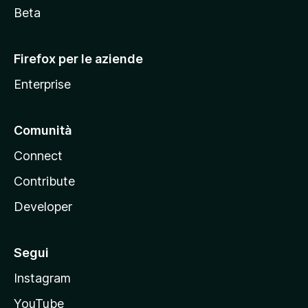
i
Beta
l
l
Firefox per le aziende
a
Enterprise
Comunità
Connect
Contribute
Developer
Segui
Instagram
YouTube