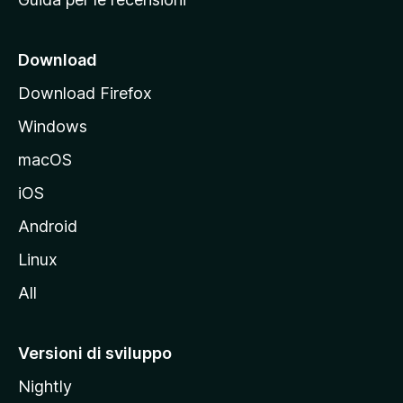
n
c
i
Download
p
Download Firefox
a
Windows
l
e
macOS
d
iOS
e
l
Android
s
Linux
i
All
t
o
M
Versioni di sviluppo
o
Nightly
z