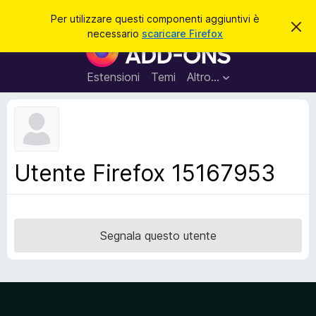
C
Accedi
Per utilizzare questi componenti aggiuntivi è
C
e
necessario
scaricare Firefox
h
C
r
i
o
u
c
d
m
Estensioni
Temi
Altro…
a
i
p
q
u
o
e
n
s
t
e
o
n
a
Utente Firefox 15167953
v
t
v
i
i
s
a
o
g
Segnala questo utente
g
i
u
n
t