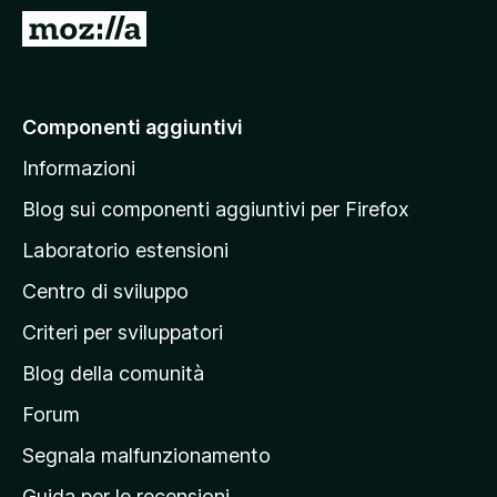
i
V
v
a
i
i
p
a
Componenti aggiuntivi
e
l
r
Informazioni
l
F
a
i
Blog sui componenti aggiuntivi per Firefox
r
p
Laboratorio estensioni
e
a
f
Centro di sviluppo
g
o
i
Criteri per sviluppatori
x
n
Blog della comunità
a
p
Forum
r
Segnala malfunzionamento
i
Guida per le recensioni