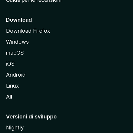
n
c
i
Download
p
Download Firefox
a
Windows
l
e
macOS
d
iOS
e
l
Android
s
Linux
i
All
t
o
M
Versioni di sviluppo
o
Nightly
z