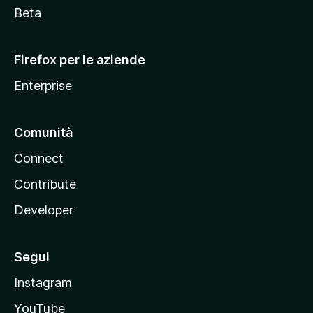
i
Beta
l
l
Firefox per le aziende
a
Enterprise
Comunità
Connect
Contribute
Developer
Segui
Instagram
YouTube