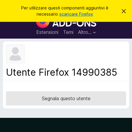
C
Accedi
Per utilizzare questi componenti aggiuntivi è
C
e
necessario
scaricare Firefox
h
C
r
i
o
u
c
d
m
Estensioni
Temi
Altro…
a
i
p
q
u
o
e
n
s
t
e
o
n
a
Utente Firefox 14990385
v
t
v
i
i
s
a
o
g
Segnala questo utente
g
i
u
n
t