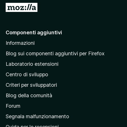
i
V
v
a
i
i
p
a
Componenti aggiuntivi
e
l
r
Informazioni
l
F
a
i
Blog sui componenti aggiuntivi per Firefox
r
p
Laboratorio estensioni
e
a
f
Centro di sviluppo
g
o
i
Criteri per sviluppatori
x
n
Blog della comunità
a
p
Forum
r
Segnala malfunzionamento
i
Guida per le recensioni