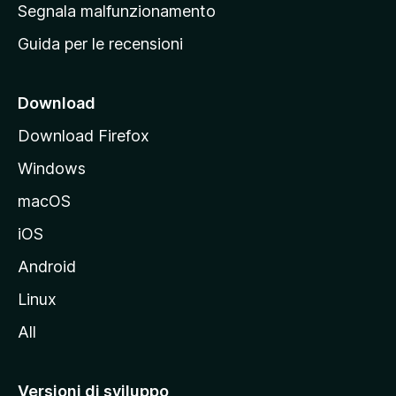
r
Segnala malfunzionamento
i
i
Guida per le recensioni
n
c
i
Download
p
Download Firefox
a
Windows
l
e
macOS
d
iOS
e
l
Android
s
Linux
i
All
t
o
M
Versioni di sviluppo