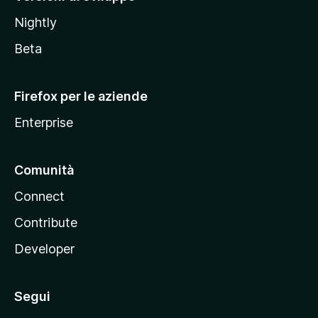
o
Nightly
z
i
Beta
l
l
Firefox per le aziende
a
Enterprise
Comunità
Connect
Contribute
Developer
Segui