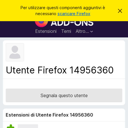
C
Accedi
Per utilizzare questi componenti aggiuntivi è
C
e
necessario
scaricare Firefox
h
C
r
i
o
u
c
d
m
Estensioni
Temi
Altro…
a
i
p
q
u
o
e
n
s
t
e
o
n
a
Utente Firefox 14956360
v
t
v
i
i
s
a
o
g
Segnala questo utente
g
i
u
Estensioni di Utente Firefox 14956360
n
t