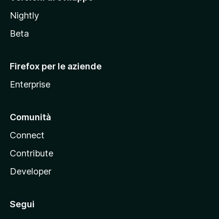
o
Nightly
z
i
Beta
l
l
Firefox per le aziende
a
Enterprise
Comunità
Connect
Contribute
Developer
Segui