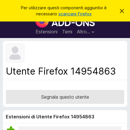
C
Accedi
Per utilizzare questi componenti aggiuntivi è
C
e
necessario
scaricare Firefox
h
C
r
i
o
u
c
d
m
Estensioni
Temi
Altro…
a
i
p
q
u
o
e
n
s
t
e
o
n
a
Utente Firefox 14954863
v
t
v
i
i
s
a
o
g
Segnala questo utente
g
i
u
Estensioni di Utente Firefox 14954863
n
t