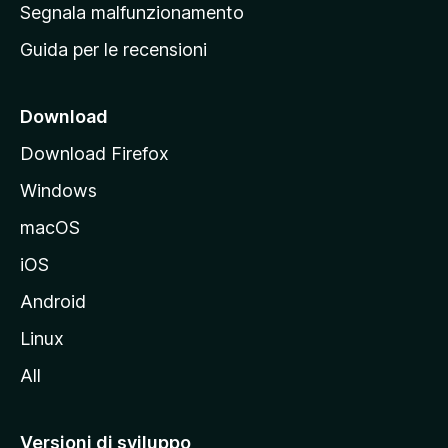
r
Segnala malfunzionamento
i
i
Guida per le recensioni
n
c
i
Download
p
Download Firefox
a
Windows
l
e
macOS
d
iOS
e
l
Android
s
Linux
i
All
t
o
M
Versioni di sviluppo