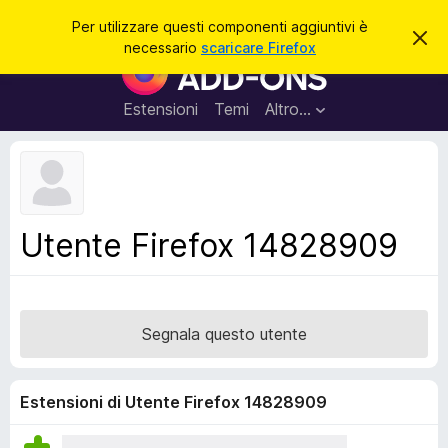
C
Accedi
Per utilizzare questi componenti aggiuntivi è
C
e
necessario
scaricare Firefox
h
C
r
i
o
u
c
d
m
Estensioni
Temi
Altro…
a
i
p
q
u
o
e
n
s
t
e
o
n
a
Utente Firefox 14828909
v
t
v
i
i
s
a
o
g
Segnala questo utente
g
i
u
Estensioni di Utente Firefox 14828909
n
t