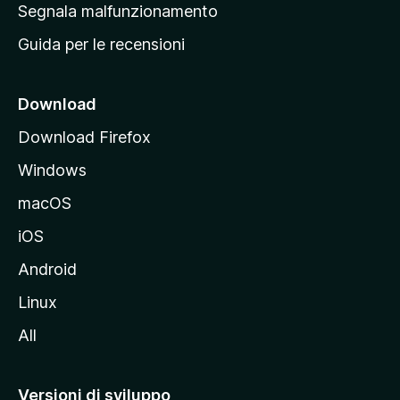
r
Segnala malfunzionamento
i
i
Guida per le recensioni
n
c
i
Download
p
Download Firefox
a
Windows
l
e
macOS
d
iOS
e
l
Android
s
Linux
i
All
t
o
M
Versioni di sviluppo