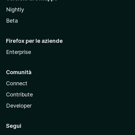
o
Nightly
z
i
Beta
l
l
Firefox per le aziende
a
Enterprise
Comunità
Connect
Contribute
Developer
Segui