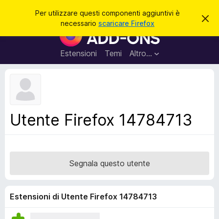
C
Accedi
Per utilizzare questi componenti aggiuntivi è
C
e
necessario
scaricare Firefox
h
C
r
i
o
u
c
d
m
Estensioni
Temi
Altro…
a
i
p
q
u
o
e
n
s
t
e
o
n
a
Utente Firefox 14784713
v
t
v
i
i
s
a
o
g
Segnala questo utente
g
i
u
Estensioni di Utente Firefox 14784713
n
t