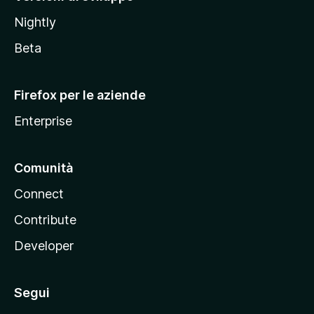
o
Nightly
z
i
Beta
l
l
Firefox per le aziende
a
Enterprise
Comunità
Connect
Contribute
Developer
Segui