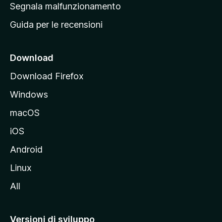
r
Segnala malfunzionamento
i
i
Guida per le recensioni
n
c
i
Download
p
Download Firefox
a
Windows
l
e
macOS
d
iOS
e
l
Android
s
Linux
i
All
t
o
M
Versioni di sviluppo