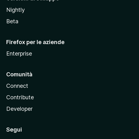
o
Nightly
z
i
Beta
l
l
Firefox per le aziende
a
Enterprise
Comunità
Connect
Contribute
Developer
Segui