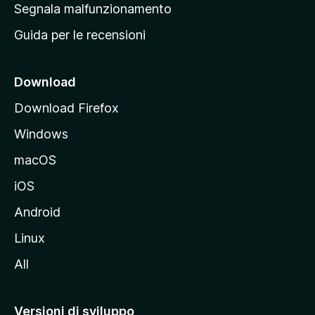
r
Segnala malfunzionamento
i
i
Guida per le recensioni
n
c
i
Download
p
Download Firefox
a
Windows
l
e
macOS
d
iOS
e
l
Android
s
Linux
i
All
t
o
M
Versioni di sviluppo