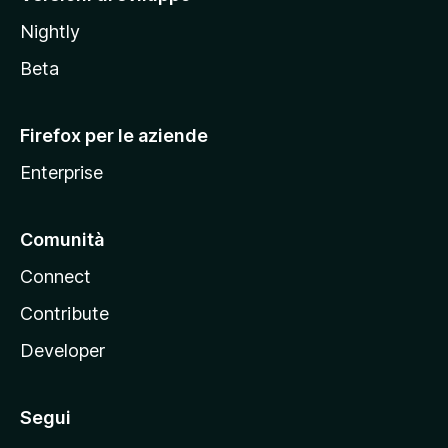
o
Nightly
z
i
Beta
l
l
Firefox per le aziende
a
Enterprise
Comunità
Connect
Contribute
Developer
Segui