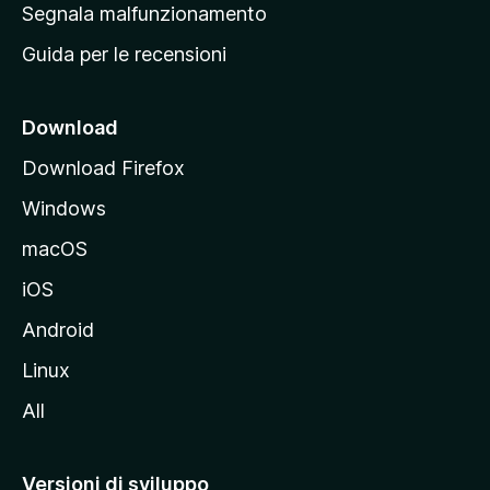
r
Segnala malfunzionamento
i
i
Guida per le recensioni
n
c
i
Download
p
Download Firefox
a
Windows
l
e
macOS
d
iOS
e
l
Android
s
Linux
i
All
t
o
M
Versioni di sviluppo