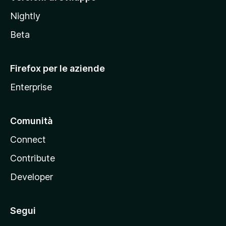
o
Nightly
z
i
Beta
l
l
Firefox per le aziende
a
Enterprise
Comunità
Connect
Contribute
Developer
Segui