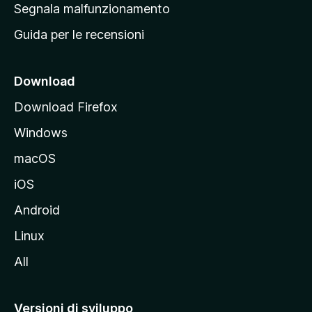
r
Segnala malfunzionamento
i
i
Guida per le recensioni
n
c
i
Download
p
Download Firefox
a
Windows
l
e
macOS
d
iOS
e
l
Android
s
Linux
i
All
t
o
M
Versioni di sviluppo