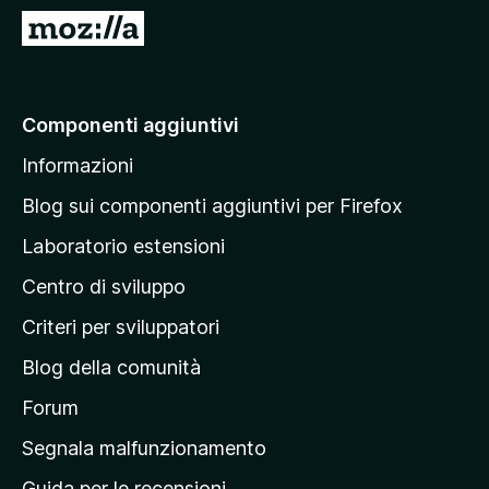
i
V
v
a
i
i
p
a
Componenti aggiuntivi
e
l
r
Informazioni
l
F
a
i
Blog sui componenti aggiuntivi per Firefox
r
p
Laboratorio estensioni
e
a
f
Centro di sviluppo
g
o
i
Criteri per sviluppatori
x
n
Blog della comunità
a
p
Forum
r
Segnala malfunzionamento
i
Guida per le recensioni