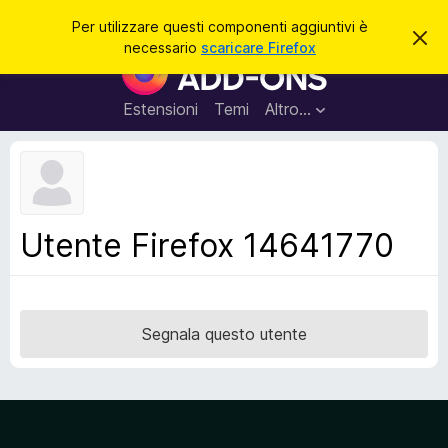
C
Accedi
Per utilizzare questi componenti aggiuntivi è
C
e
necessario
scaricare Firefox
h
C
r
i
o
u
c
d
m
Estensioni
Temi
Altro…
a
i
p
q
u
o
e
n
s
t
e
o
n
a
Utente Firefox 14641770
v
t
v
i
i
s
a
o
g
Segnala questo utente
g
i
u
n
t