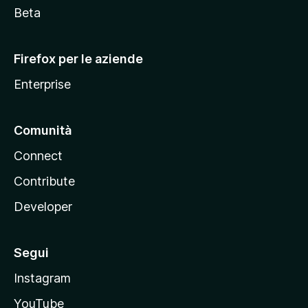
i
Beta
l
l
Firefox per le aziende
a
Enterprise
Comunità
Connect
Contribute
Developer
Segui
Instagram
YouTube