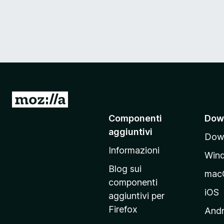
V
a
Componenti
Dow
i
aggiuntivi
Down
a
Informazioni
l
Win
l
Blog sui
mac
a
componenti
p
iOS
aggiuntivi per
a
Firefox
Andr
g