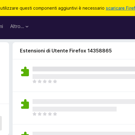
 utilizzare questi componenti aggiuntivi è necessario
scaricare Fire
mi
Altro…
Estensioni di Utente Firefox 14358865
N
o
n
c
i
s
N
o
o
n
n
o
c