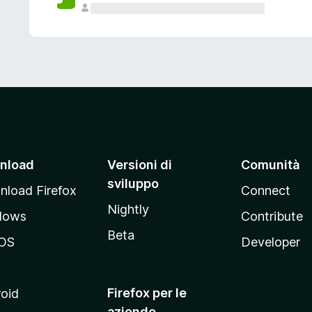
nload
Versioni di
Comunità
sviluppo
load Firefox
Connect
Nightly
dows
Contribute
Beta
OS
Developer
Firefox per le
oid
aziende