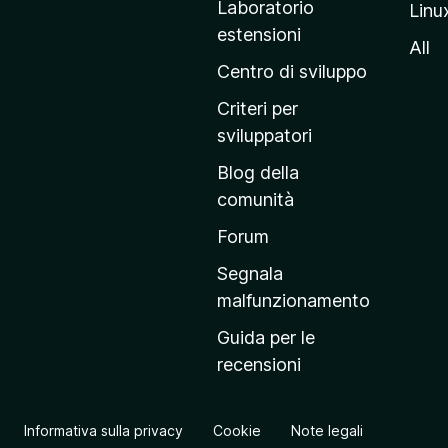
Laboratorio
Linu
i
estensioni
n
All
a
Centro di sviluppo
p
Criteri per
r
sviluppatori
i
Blog della
n
comunità
c
i
Forum
p
Segnala
a
malfunzionamento
l
Guida per le
e
recensioni
d
e
l
Informativa sulla privacy
Cookie
Note legali