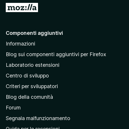
i
V
v
a
i
i
p
a
Componenti aggiuntivi
e
l
r
Informazioni
l
F
a
i
Blog sui componenti aggiuntivi per Firefox
r
p
Laboratorio estensioni
e
a
f
Centro di sviluppo
g
o
i
Criteri per sviluppatori
x
n
Blog della comunità
a
p
Forum
r
Segnala malfunzionamento
i
Guida per le recensioni