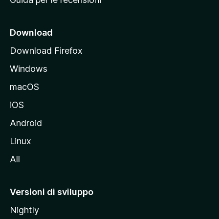
n
c
i
Download
p
Download Firefox
a
Windows
l
e
macOS
d
iOS
e
l
Android
s
Linux
i
All
t
o
M
Versioni di sviluppo
o
Nightly
z