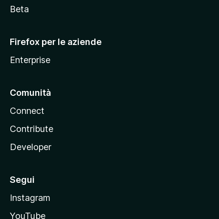
i
Beta
l
l
Firefox per le aziende
a
Enterprise
Comunità
Connect
Contribute
Developer
Segui
Instagram
YouTube