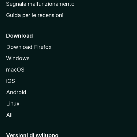
r
Segnala malfunzionamento
i
i
Guida per le recensioni
n
c
i
Download
p
Download Firefox
a
Windows
l
e
macOS
d
iOS
e
l
Android
s
Linux
i
All
t
o
M
Versioni di sviluppo