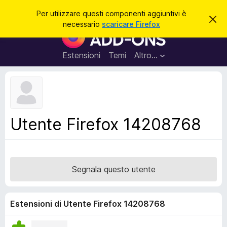
C
Accedi
Per utilizzare questi componenti aggiuntivi è
C
e
necessario
scaricare Firefox
h
C
r
i
o
u
c
d
m
Estensioni
Temi
Altro…
a
i
p
q
u
o
e
n
s
t
e
o
n
a
Utente Firefox 14208768
v
t
v
i
i
s
a
o
g
Segnala questo utente
g
i
u
Estensioni di Utente Firefox 14208768
n
t