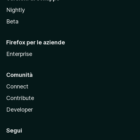
o
Nightly
z
i
Beta
l
l
Firefox per le aziende
a
Enterprise
Comunità
Connect
Contribute
Developer
Segui