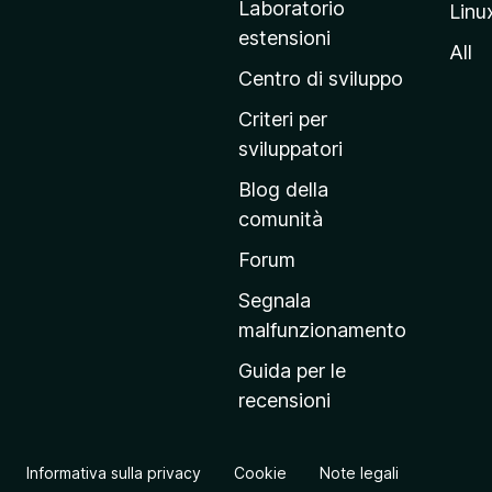
Laboratorio
Linu
i
estensioni
n
All
a
Centro di sviluppo
p
Criteri per
r
sviluppatori
i
Blog della
n
comunità
c
i
Forum
p
Segnala
a
malfunzionamento
l
Guida per le
e
recensioni
d
e
l
Informativa sulla privacy
Cookie
Note legali