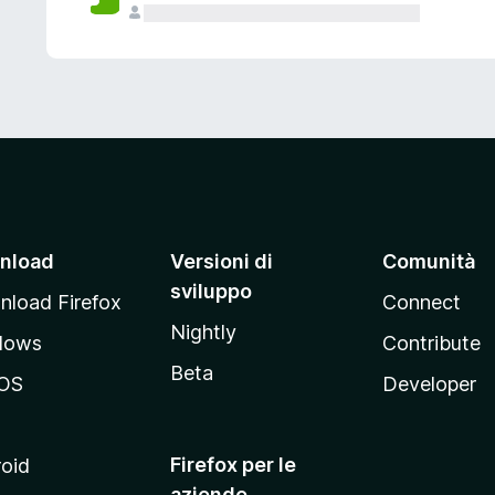
nload
Versioni di
Comunità
sviluppo
load Firefox
Connect
Nightly
dows
Contribute
Beta
OS
Developer
Firefox per le
oid
aziende