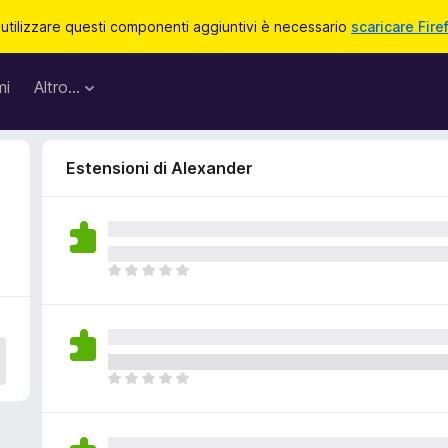
 utilizzare questi componenti aggiuntivi è necessario
scaricare Fire
mi
Altro…
Estensioni di Alexander
N
o
n
c
i
s
N
o
o
n
n
o
c