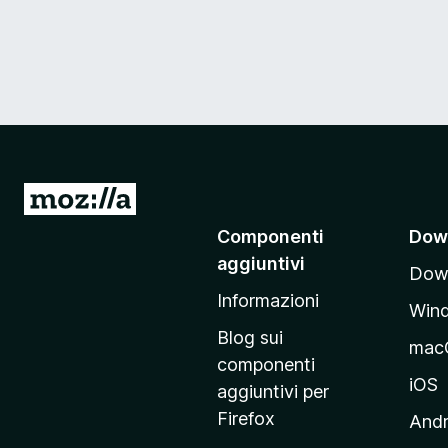
V
a
Componenti
Dow
i
aggiuntivi
Down
a
Informazioni
l
Win
l
Blog sui
mac
a
componenti
p
iOS
aggiuntivi per
a
Firefox
Andr
g