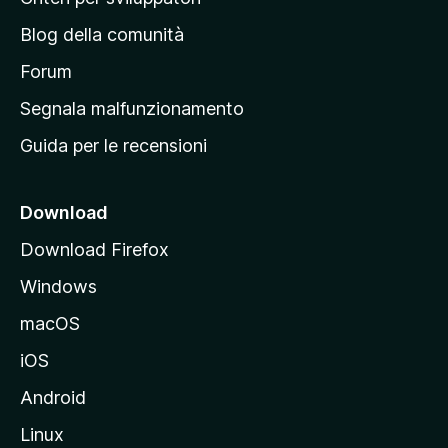
a
n
z
Blog della comunità
a
i
p
Forum
o
n
r
Segnala malfunzionamento
i
i
Guida per le recensioni
n
c
i
Download
p
Download Firefox
a
Windows
l
e
macOS
d
iOS
e
l
Android
s
Linux