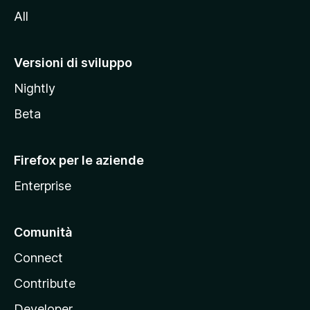
i
All
t
o
M
Versioni di sviluppo
o
Nightly
z
i
Beta
l
l
Firefox per le aziende
a
Enterprise
Comunità
Connect
Contribute
Developer