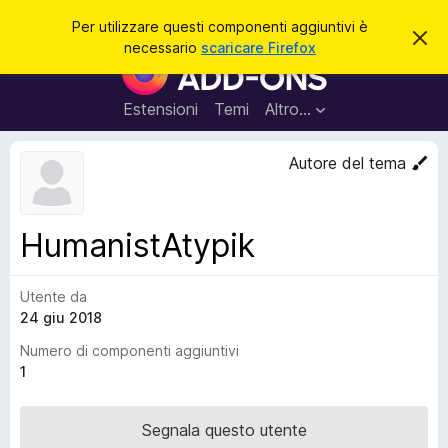
C
Accedi
Per utilizzare questi componenti aggiuntivi è
C
e
necessario
scaricare Firefox
h
C
r
i
o
u
c
d
m
Estensioni
Temi
Altro…
a
i
p
q
u
o
Autore del tema
e
n
s
t
e
o
n
a
HumanistAtypik
v
t
v
i
i
s
Utente da
a
o
24 giu 2018
g
g
Numero di componenti aggiuntivi
i
1
u
n
Segnala questo utente
t