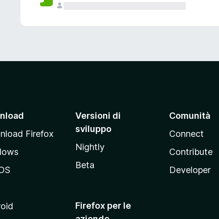
nload
Versioni di
Comunità
sviluppo
load Firefox
Connect
Nightly
dows
Contribute
Beta
OS
Developer
Firefox per le
oid
aziende