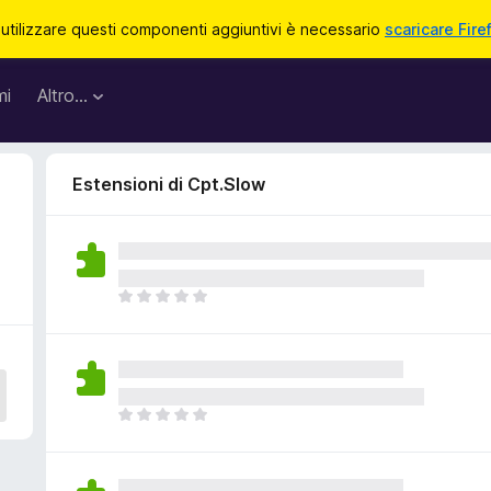
 utilizzare questi componenti aggiuntivi è necessario
scaricare Fire
mi
Altro…
Estensioni di Cpt.Slow
N
o
n
c
i
s
N
o
o
n
n
o
c