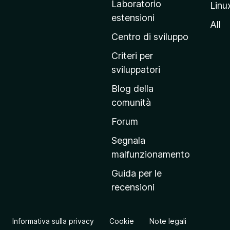
Laboratorio
Linu
i
estensioni
n
All
a
Centro di sviluppo
p
Criteri per
r
sviluppatori
i
Blog della
n
comunità
c
i
Forum
p
Segnala
a
malfunzionamento
l
Guida per le
e
recensioni
d
e
l
Informativa sulla privacy
Cookie
Note legali