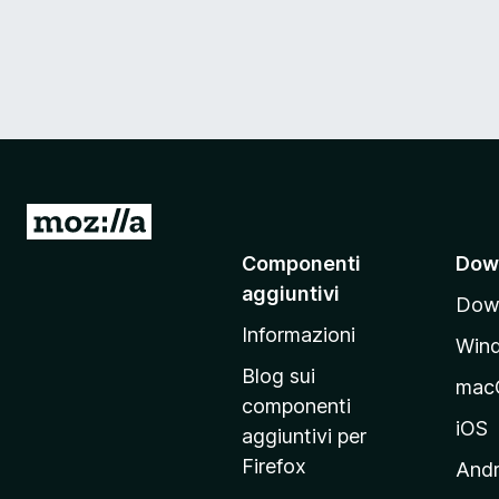
V
a
Componenti
Dow
i
aggiuntivi
Down
a
Informazioni
l
Win
l
Blog sui
mac
a
componenti
p
iOS
aggiuntivi per
a
Firefox
Andr
g