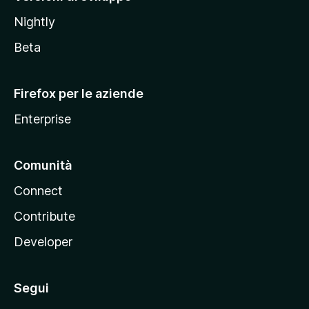
o
Nightly
z
i
Beta
l
l
Firefox per le aziende
a
Enterprise
Comunità
Connect
Contribute
Developer
Segui