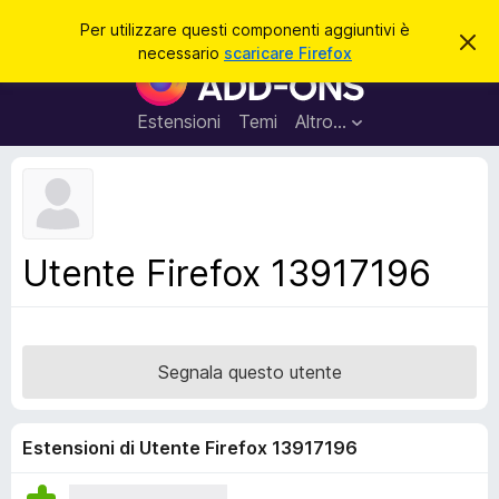
C
Accedi
Per utilizzare questi componenti aggiuntivi è
C
e
necessario
scaricare Firefox
h
C
r
i
o
u
c
d
m
Estensioni
Temi
Altro…
a
i
p
q
u
o
e
n
s
t
e
o
n
a
Utente Firefox 13917196
v
t
v
i
i
s
a
o
g
Segnala questo utente
g
i
u
Estensioni di Utente Firefox 13917196
n
t