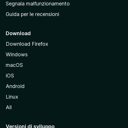
r
Segnala malfunzionamento
i
i
Guida per le recensioni
n
c
i
Download
p
Download Firefox
a
Windows
l
e
macOS
d
iOS
e
l
Android
s
Linux
i
All
t
o
M
Versioni di sviluppo