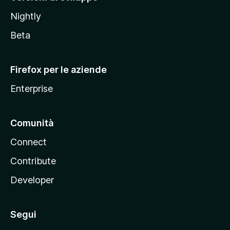
o
Nightly
z
i
Beta
l
l
Firefox per le aziende
a
Enterprise
Comunità
Connect
Contribute
Developer
Segui