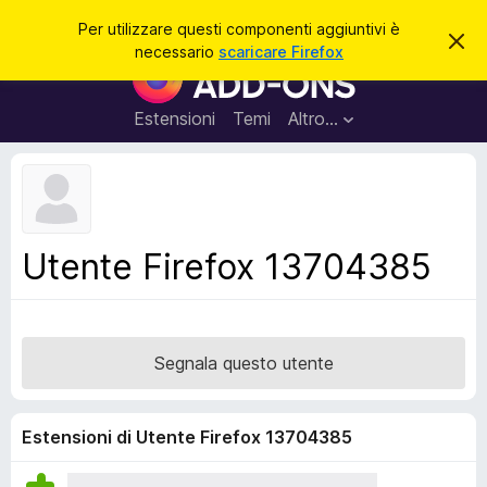
C
Accedi
Per utilizzare questi componenti aggiuntivi è
C
e
necessario
scaricare Firefox
h
C
r
i
o
u
c
d
m
Estensioni
Temi
Altro…
a
i
p
q
u
o
e
n
s
t
e
o
n
a
Utente Firefox 13704385
v
t
v
i
i
s
a
o
g
Segnala questo utente
g
i
u
Estensioni di Utente Firefox 13704385
n
t