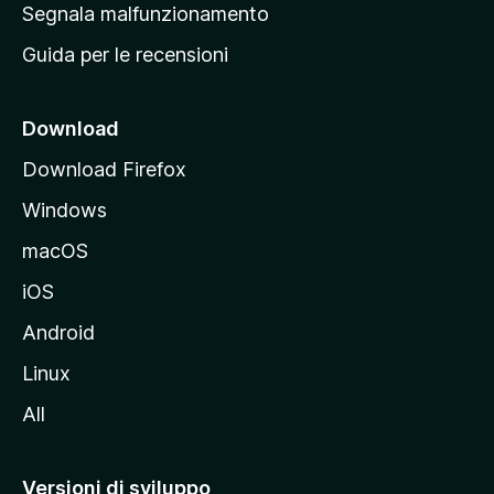
r
Segnala malfunzionamento
i
i
Guida per le recensioni
n
c
i
Download
p
Download Firefox
a
Windows
l
e
macOS
d
iOS
e
l
Android
s
Linux
i
All
t
o
M
Versioni di sviluppo